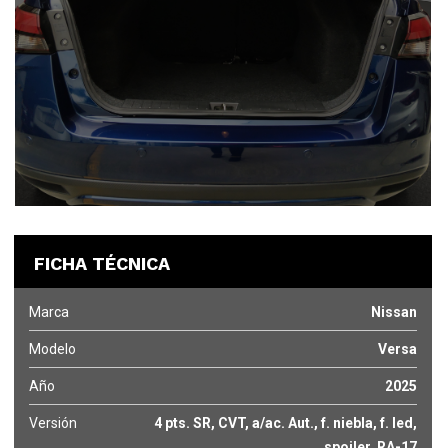
FICHA TÉCNICA
Marca
Nissan
Modelo
Versa
Año
2025
Versión
4 pts. SR, CVT, a/ac. Aut., f. niebla, f. led,
spoiler, RA-17